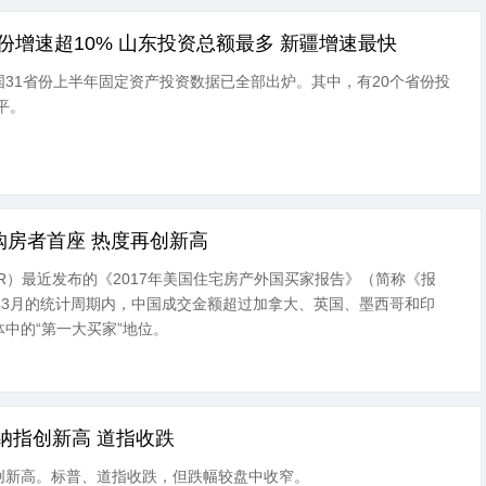
份增速超10% 山东投资总额最多 新疆增速最快
31省份上半年固定资产投资数据已全部出炉。其中，有20个省份投
平。
购房者首座 热度再创新高
R）最近发布的《2017年美国住宅房产外国买家报告》（简称《报
17年3月的统计周期内，中国成交金额超过加拿大、英国、墨西哥和印
中的“第一大买家”地位。
纳指创新高 道指收跌
创新高。标普、道指收跌，但跌幅较盘中收窄。