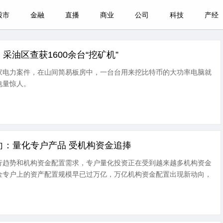
股市
金融
直播
商业
公司
科技
产经
 采油区查获1600余台“挖矿机”
家电力案件，在山间简易板房中，一台台用来挖比特币的大功率电脑就
电量惊人。
向：量化专户产品 受机构资金追捧
行趋势和机构资金配置需求，专户量化投资正在受到越来越多机构资金
金专户上的资产配置规模早已过万亿，万亿机构资金配置出现新动向，