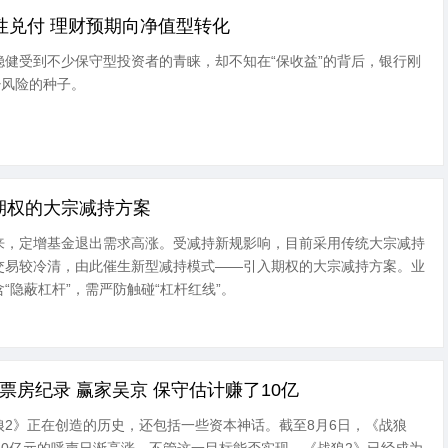
性兑付 理财预期向净值型转化
健受到不少保守型投资者的青睐，却不知在“保收益”的背后，银行刚
少风险的种子。
期权的大宗减持方案
来，定增基金退出需求高涨。受减持新规影响，目前采用传统大宗减持
交易较冷清，由此催生新型减持模式——引入期权的大宗减持方案。业
“隐蔽杠杆”，需严防触碰“杠杆红线”。
票房纪录 赢家吴京 保守估计赚了10亿
2》正在创造的历史，还包括一些资本神话。截至8月6日，《战狼