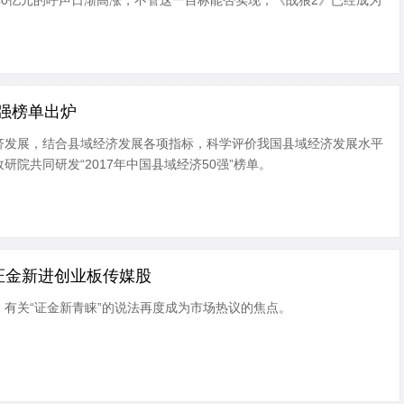
，破40亿元的呼声日渐高涨，不管这一目标能否实现，《战狼2》已经成为
0强榜单出炉
济发展，结合县域经济发展各项指标，科学评价我国县域经济发展水平
院共同研发“2017年中国县域经济50强”榜单。
 证金新进创业板传媒股
有关“证金新青睐”的说法再度成为市场热议的焦点。