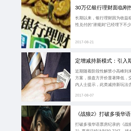
30万亿银行理财面临刚
长期以来，银行理财因为收益稳
性兑付的“潜规则”已经埋下不
2017-08-21
定增减持新模式：引入
近期随着阶段性解禁小高峰到
方案，接盘方开价显著降低，
内人士提示，此类减持新玩法含
2017-08-07
《战狼2》打破多项华语
打破多项华语票房纪录的《战狼